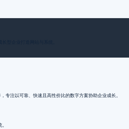
成长型企业打造网站与系统。
网站伙伴，专注以可靠、快速且高性价比的数字方案协助企业成长。
统。